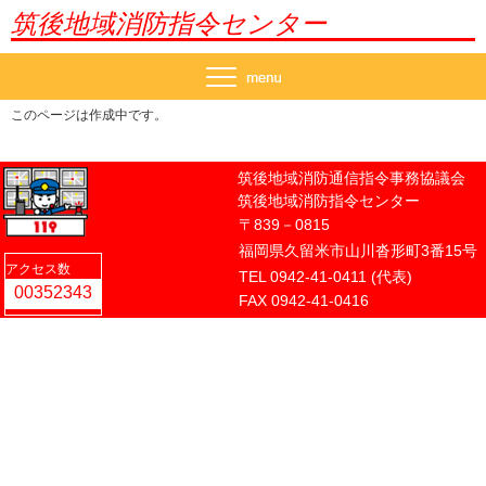
筑後地域消防指令センター
このページは作成中です。
筑後地域消防通信指令事務協議会
筑後地域消防指令センター
〒839－0815
福岡県久留米市山川沓形町3番15号
アクセス数
TEL 0942-41-0411 (代表)
FAX 0942-41-0416