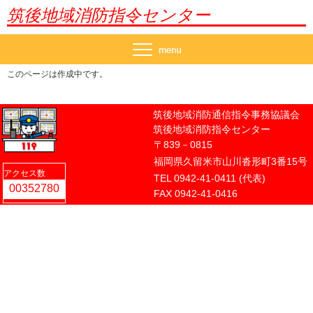
筑後地域消防指令センター
このページは作成中です。
筑後地域消防通信指令事務協議会
筑後地域消防指令センター
〒839－0815
福岡県久留米市山川沓形町3番15号
アクセス数
TEL 0942-41-0411 (代表)
FAX 0942-41-0416