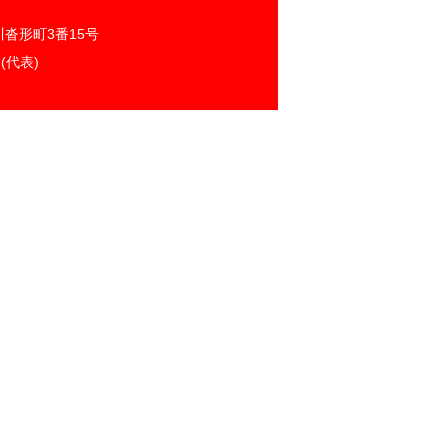
沓形町3番15号
1 (代表)