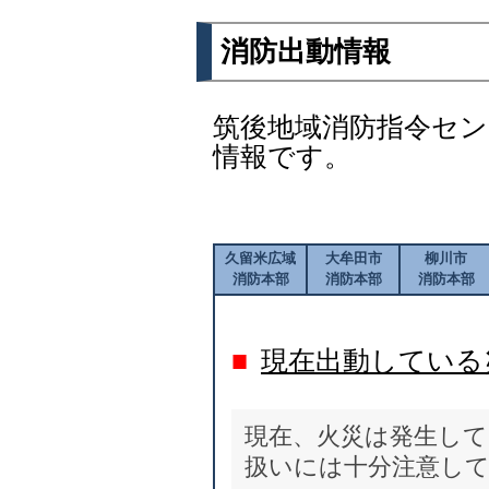
消防出動情報
筑後地域消防指令セ
情報です。
久留米広域
大牟田市
柳川市
消防本部
消防本部
消防本部
■
現在出動している
現在、火災は発生して
扱いには十分注意し