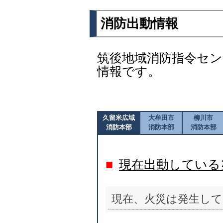
消防出動情報
筑後地域消防指令セ
情報です。
久留米広域
大牟田市
柳川市
消防本部
消防本部
消防本部
■
現在出動している
現在、火災は発生し