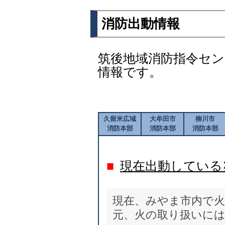
消防出動情報
筑後地域消防指令セ
情報です。
久留米広域
大牟田市
柳川市
消防本部
消防本部
消防本部
■
現在出動している
現在、みやま市内で火
元、火の取り扱いに